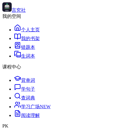
言究社
我的空间
个人主页
我的书架
错题本
生词本
课程中心
背单词
学句子
查词典
学习广场
NEW
阅读理解
PK