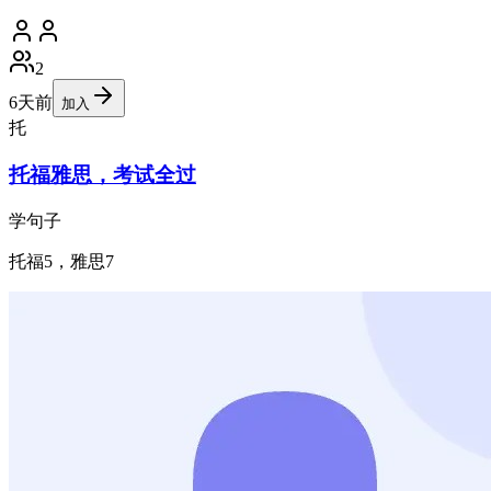
2
6天前
加入
托
托福雅思，考试全过
学句子
托福5，雅思7