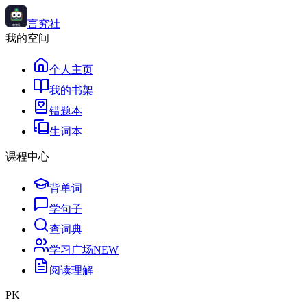
言究社
我的空间
个人主页
我的书架
错题本
生词本
课程中心
背单词
学句子
查词典
学习广场
NEW
阅读理解
PK