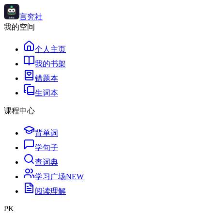
言究社
我的空间
个人主页
我的书架
错题本
生词本
课程中心
背单词
学句子
查词典
学习广场
NEW
阅读理解
PK