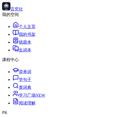
言究社
我的空间
个人主页
我的书架
错题本
生词本
课程中心
背单词
学句子
查词典
学习广场
NEW
阅读理解
PK