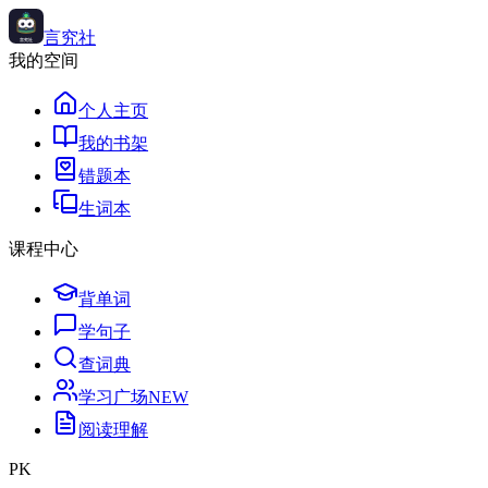
言究社
我的空间
个人主页
我的书架
错题本
生词本
课程中心
背单词
学句子
查词典
学习广场
NEW
阅读理解
PK